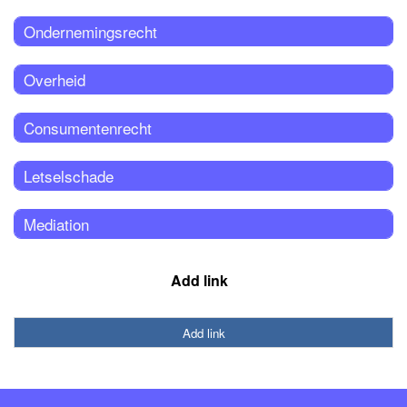
Ondernemingsrecht
Overheid
Consumentenrecht
Letselschade
Mediation
Add link
Add link