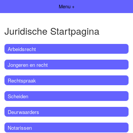
Menu +
Juridische Startpagina
Arbeidsrecht
Jongeren en recht
Rechtspraak
Scheiden
Deurwaarders
Notarissen